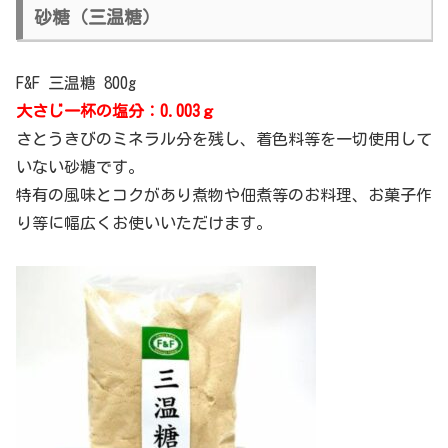
砂糖（三温糖）
F&F 三温糖 800g
大さじ一杯の塩分：0.003ｇ
さとうきびのミネラル分を残し、着色料等を一切使用して
いない砂糖です。
特有の風味とコクがあり煮物や佃煮等のお料理、お菓子作
り等に幅広くお使いいただけます。