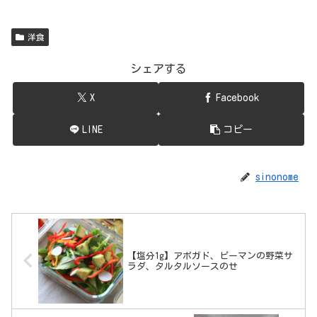
洋食
シェアする
X
Facebook
LINE
コピー
sinonome
【塩分1g】アボガド、ピーマンの野菜サ
ラダ、タルタルソースのせ