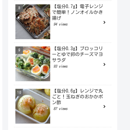
【塩分0.7g】電子レンジ
で簡単！ノンオイルかき
揚げ
94 views
【塩分0.3g】ブロッコリ
ーとゆで卵のチーズマヨ
サラダ
93 views
【塩分0.6g】レンジで丸
ごと！玉ねぎのおかかポ
ン酢
87 views