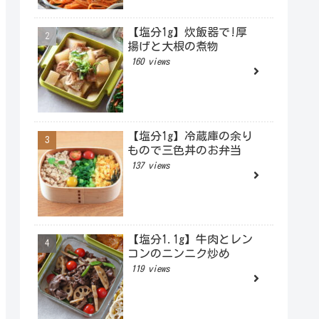
【塩分1g】炊飯器で!厚
揚げと大根の煮物
160 views
【塩分1g】冷蔵庫の余り
もので三色丼のお弁当
137 views
【塩分1.1g】牛肉とレン
コンのニンニク炒め
119 views