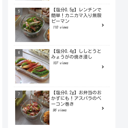
【塩分0.5g】レンチンで
簡単！カニカマ入り無限
ピーマン
110 views
【塩分0.4g】ししとうと
みょうがの焼き浸し
107 views
【塩分0.2g】お弁当のお
かずにも！アスパラのベ
ーコン巻き
96 views