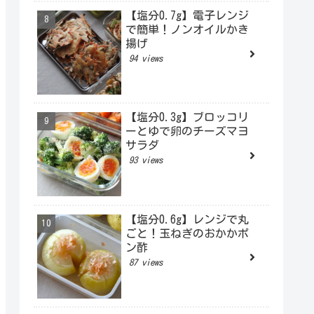
【塩分0.7g】電子レンジ
で簡単！ノンオイルかき
揚げ
94 views
【塩分0.3g】ブロッコリ
ーとゆで卵のチーズマヨ
サラダ
93 views
【塩分0.6g】レンジで丸
ごと！玉ねぎのおかかポ
ン酢
87 views