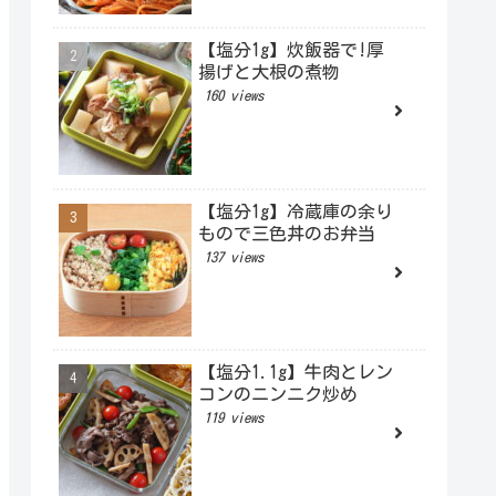
【塩分1g】炊飯器で!厚
揚げと大根の煮物
160 views
【塩分1g】冷蔵庫の余り
もので三色丼のお弁当
137 views
【塩分1.1g】牛肉とレン
コンのニンニク炒め
119 views