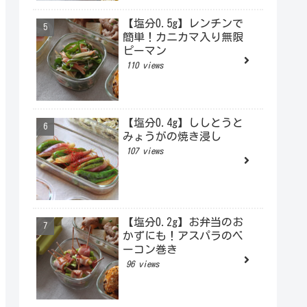
【塩分0.5g】レンチンで
簡単！カニカマ入り無限
ピーマン
110 views
【塩分0.4g】ししとうと
みょうがの焼き浸し
107 views
【塩分0.2g】お弁当のお
かずにも！アスパラのベ
ーコン巻き
96 views