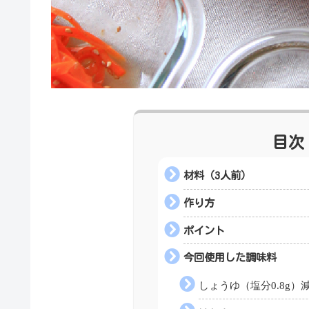
目次
材料（3人前）
作り方
ポイント
今回使用した調味料
しょうゆ（塩分0.8g）減