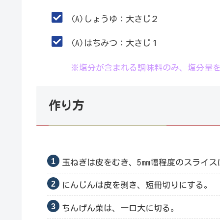
(A)しょうゆ：大さじ２
(A)はちみつ：大さじ１
.
※塩分が含まれる調味料のみ、塩分量
作り方
玉ねぎは皮をむき、5mm幅程度のスライス
にんじんは皮を剥き、短冊切りにする。
ちんげん菜は、一口大に切る。