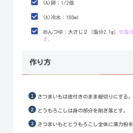
(A)卵：1/2個
(A)冷水：150ml
めんつゆ：大さじ２（塩分2.1g）
※塩
す。
作り方
さつまいもは皮付きのまま細切りにする
とうもろこしは身の部分を削ぎ落とす。
さつまいもととうもろこし全体に薄力粉