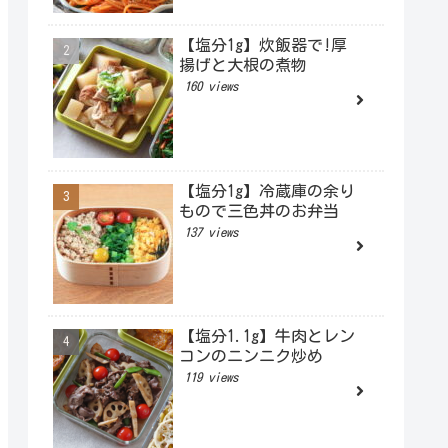
【塩分1g】炊飯器で!厚
揚げと大根の煮物
160 views
【塩分1g】冷蔵庫の余り
もので三色丼のお弁当
137 views
【塩分1.1g】牛肉とレン
コンのニンニク炒め
119 views