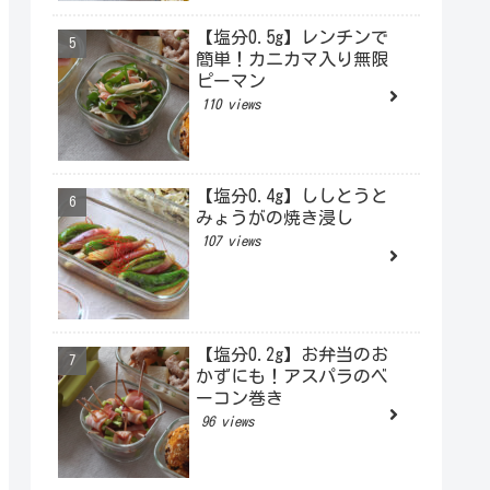
【塩分0.5g】レンチンで
簡単！カニカマ入り無限
ピーマン
110 views
【塩分0.4g】ししとうと
みょうがの焼き浸し
107 views
【塩分0.2g】お弁当のお
かずにも！アスパラのベ
ーコン巻き
96 views