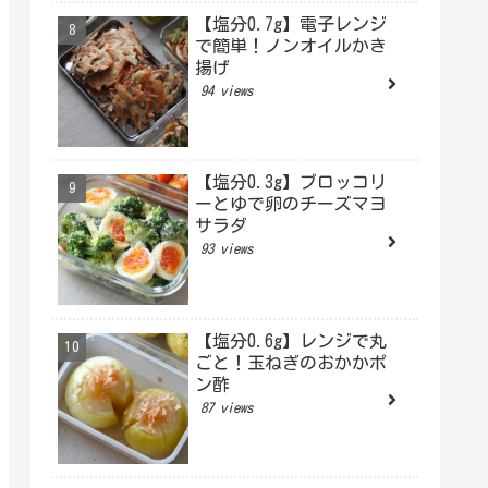
【塩分0.7g】電子レンジ
で簡単！ノンオイルかき
揚げ
94 views
【塩分0.3g】ブロッコリ
ーとゆで卵のチーズマヨ
サラダ
93 views
【塩分0.6g】レンジで丸
ごと！玉ねぎのおかかポ
ン酢
87 views